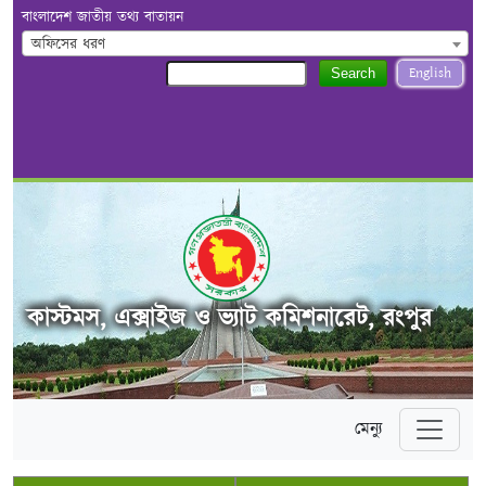
বাংলাদেশ জাতীয় তথ্য বাতায়ন
অফিসের ধরণ
English
Search
কাস্টমস, এক্সাইজ ও ভ্যাট কমিশনারেট, রংপুর
মেন্যু