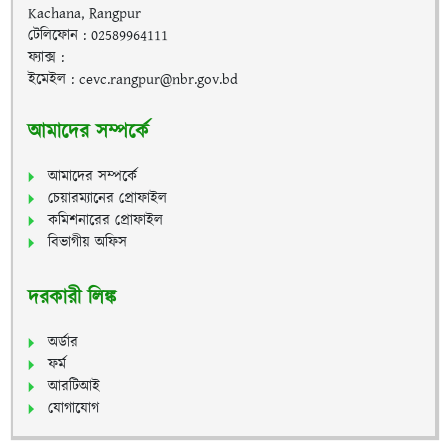
Kachana, Rangpur
টেলিফোন : 02589964111
ফ্যাক্স :
ইমেইল : cevc.rangpur@nbr.gov.bd
আমাদের সম্পর্কে
আমাদের সম্পর্কে
চেয়ারম্যানের প্রোফাইল
কমিশনারের প্রোফাইল
বিভাগীয় অফিস
দরকারী লিঙ্ক
অর্ডার
ফর্ম
আরটিআই
যোগাযোগ