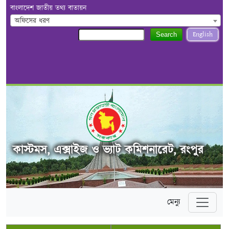
বাংলাদেশ জাতীয় তথ্য বাতায়ন
অফিসের ধরণ
English
Search
কাস্টমস, এক্সাইজ ও ভ্যাট কমিশনারেট, রংপুর
মেন্যু