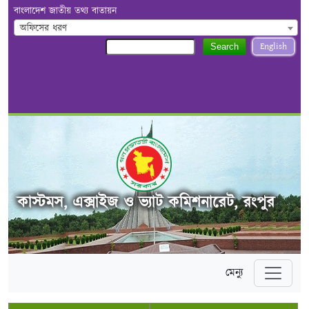
বাংলাদেশ জাতীয় তথ্য বাতায়ন
অফিসের ধরণ
English
Search
কাস্টমস, এক্সাইজ ও ভ্যাট কমিশনারেট, রংপুর
মেন্যু