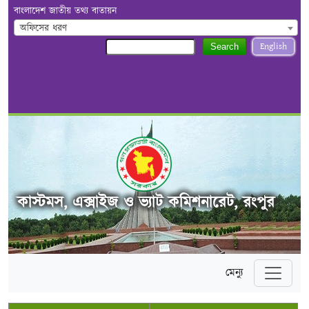
বাংলাদেশ জাতীয় তথ্য বাতায়ন
অফিসের ধরণ
English
Search
কাস্টমস, এক্সাইজ ও ভ্যাট কমিশনারেট, রংপুর
মেন্যু