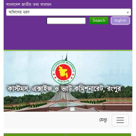
বাংলাদেশ জাতীয় তথ্য বাতায়ন
অফিসের ধরণ
English
Search
কাস্টমস, এক্সাইজ ও ভ্যাট কমিশনারেট, রংপুর
মেন্যু