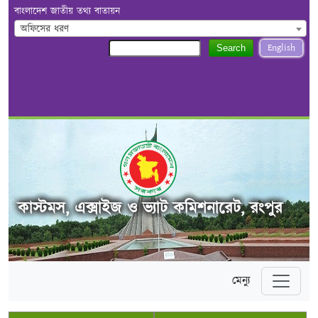
বাংলাদেশ জাতীয় তথ্য বাতায়ন
অফিসের ধরণ
English
Search
কাস্টমস, এক্সাইজ ও ভ্যাট কমিশনারেট, রংপুর
মেন্যু