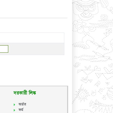
দরকারী লিঙ্ক
অর্ডার
ফর্ম