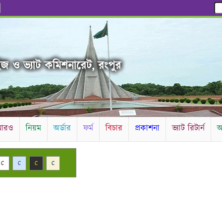
ইজ ও ভ্যাট কমিশনারেট, রংপুর
আরও
নিয়ম
অর্ডার
ফর্ম
বিচার
প্রকাশনা
ভ্যাট রিটার্ন
আ
C
C
C
C