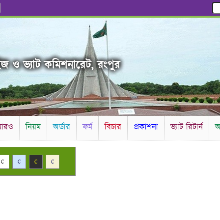
ইজ ও ভ্যাট কমিশনারেট, রংপুর
আরও
নিয়ম
অর্ডার
ফর্ম
বিচার
প্রকাশনা
ভ্যাট রিটার্ন
আ
C
C
C
C