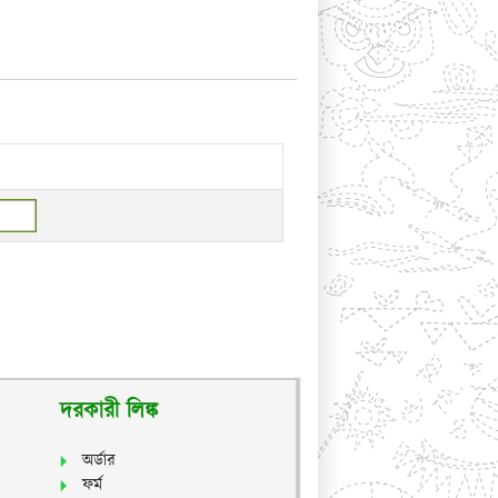
দরকারী লিঙ্ক
অর্ডার
ফর্ম