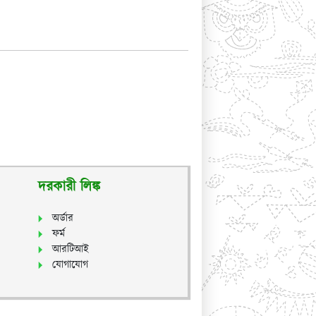
দরকারী লিঙ্ক
অর্ডার
ফর্ম
আরটিআই
যোগাযোগ