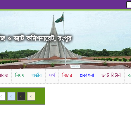
ইজ ও ভ্যাট কমিশনারেট, রংপুর
আরও
নিয়ম
অর্ডার
ফর্ম
বিচার
প্রকাশনা
ভ্যাট রিটার্ন
আ
C
C
C
C